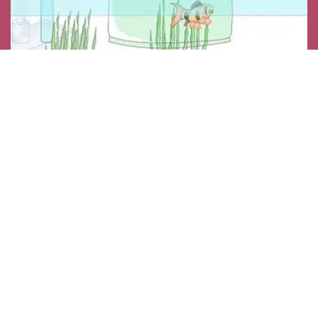
Aclimatación corales
Mejor forma para corales dejar sin abrir bolsa para 15
minutos. Después utiliza un tratamiento profiláctico.
Luego coje el coral y desecha el agua del recipiente y
con su mano depositamos con cuidado en el acuario.