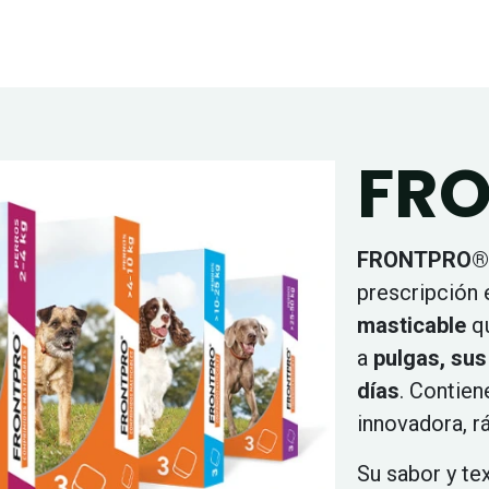
FR
FRONTPRO®
prescripción
masticable
qu
a
pulgas, sus
días
. Contie
innovadora, rá
Su sabor y te