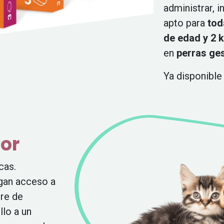
administrar, i
apto para
tod
de edad y 2 
en
perras ges
Ya disponible 
jor
cas.
gan acceso a
bre de
llo a un