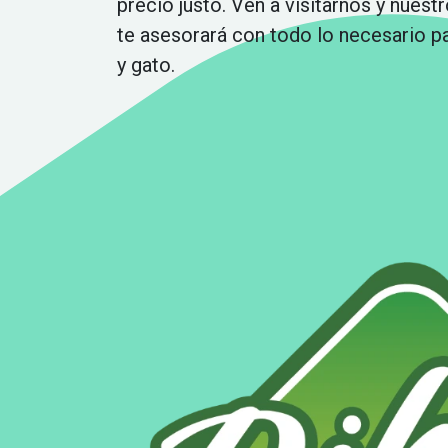
precio justo. Ven a visitarnos y nuest
te asesorará con todo lo necesario p
y gato.