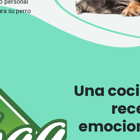
ro personal
ara su perro
Una coc
rec
emocion