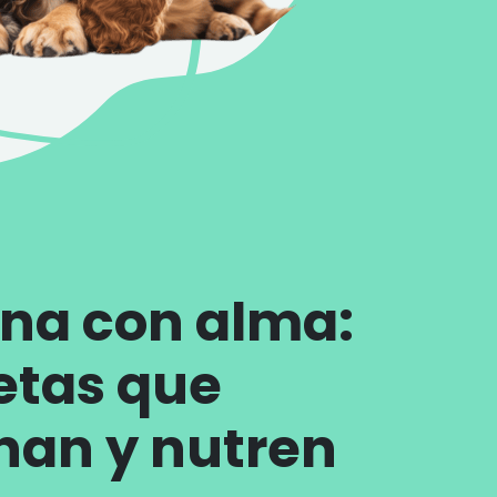
ina con alma:
etas que
an y nutren