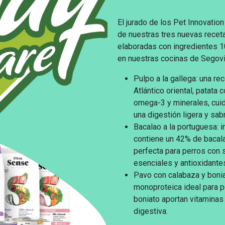
El jurado de los Pet Innovatio
de nuestras tres nuevas recetas
elaboradas con ingredientes 1
en nuestras cocinas de Segovi
Pulpo a la gallega: una re
Atlántico oriental, patata c
omega-3 y minerales, cuida 
una digestión ligera y sab
Bacalao a la portuguesa: i
contiene un 42% de bacala
perfecta para perros con 
esenciales y antioxidantes
Pavo con calabaza y bonia
monoproteica ideal para pe
boniato aportan vitaminas 
digestiva.