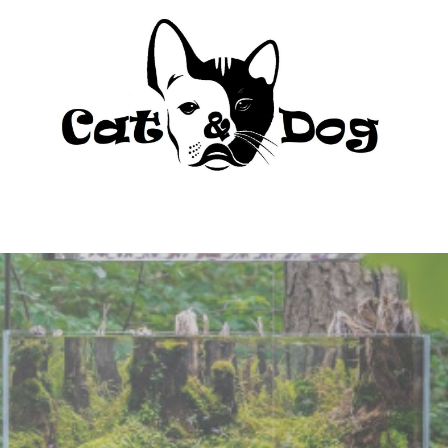
to
Perro
Agua Dulce
Material Acua