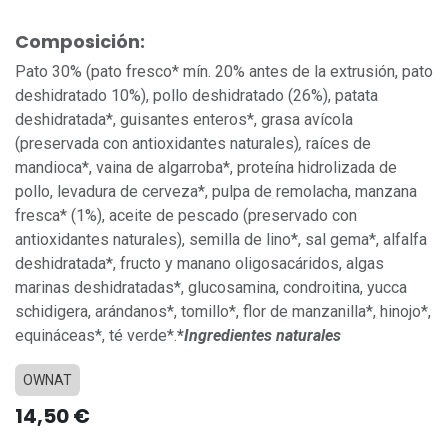
Composición:
Pato 30% (pato fresco* mín. 20% antes de la extrusión, pato
deshidratado 10%), pollo deshidratado (26%), patata
deshidratada*, guisantes enteros*, grasa avícola
(preservada con antioxidantes naturales)
,
raíces de
mandioca*, vaina de algarroba*, proteína hidrolizada de
pollo, levadura de cerveza*, pulpa de remolacha, manzana
fresca* (1%), aceite de pescado (preservado con
antioxidantes naturales), semilla de lino*, sal gema*, alfalfa
deshidratada*, fructo y manano oligosacáridos, algas
marinas deshidratadas*, glucosamina, condroitina, yucca
schidigera, arándanos*, tomillo*, flor de manzanilla*, hinojo*,
equináceas*, té verde*.
*
Ingredientes naturales
OWNAT
14,50
€