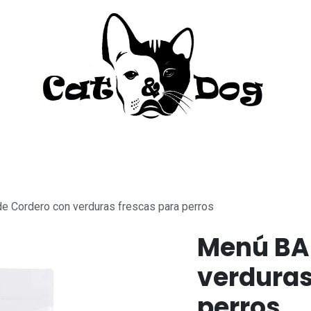
to
Perro
Agua Dulce
Material Acua
 Cordero con verduras frescas para perros
Menú BA
verduras
perros