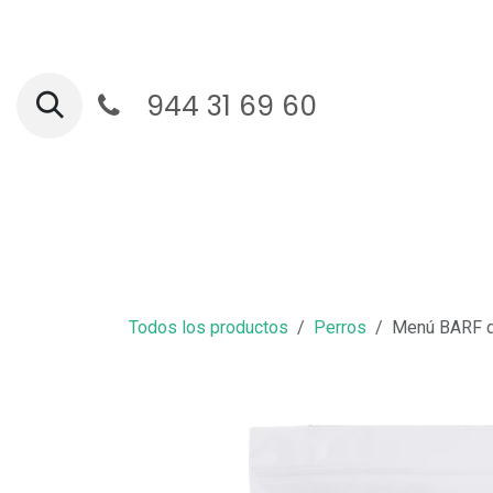
Ir al contenido
944 31 69 60
Ga
Todos los productos
Perros
Menú BARF de