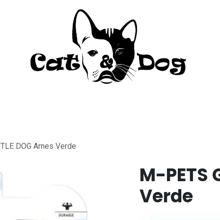
to
Perro
Agua Dulce
Material Acua
TLE DOG Arnes Verde
M-PETS 
Verde