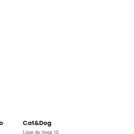
o
Cat&Dog
Lope de Vega 10