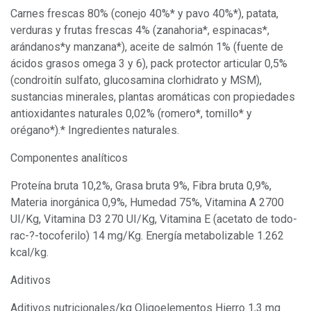
Carnes frescas 80% (conejo 40%* y pavo 40%*), patata,
verduras y frutas frescas 4% (zanahoria*, espinacas*,
arándanos*y manzana*), aceite de salmón 1% (fuente de
ácidos grasos omega 3 y 6), pack protector articular 0,5%
(condroitín sulfato, glucosamina clorhidrato y MSM),
sustancias minerales, plantas aromáticas con propiedades
antioxidantes naturales 0,02% (romero*, tomillo* y
orégano*).* Ingredientes naturales.
Componentes analíticos
Proteína bruta 10,2%, Grasa bruta 9%, Fibra bruta 0,9%,
Materia inorgánica 0,9%, Humedad 75%, Vitamina A 2700
UI/Kg, Vitamina D3 270 UI/Kg, Vitamina E (acetato de todo-
rac-?-tocoferilo) 14 mg/Kg. Energía metabolizable 1.262
kcal/kg.
Aditivos
Aditivos nutricionales/kg Oligoelementos Hierro 1,3 mg