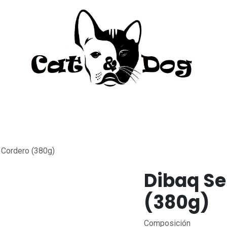
to
Perro
Agua Dulce
Material Acua
 Cordero (380g)
Dibaq Se
(380g)
Composición