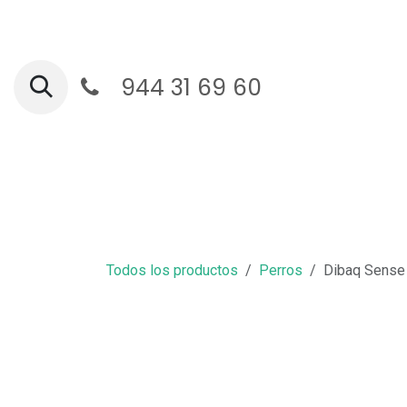
Ir al contenido
944 31 69 60
Ga
Todos los productos
Perros
Dibaq Sense