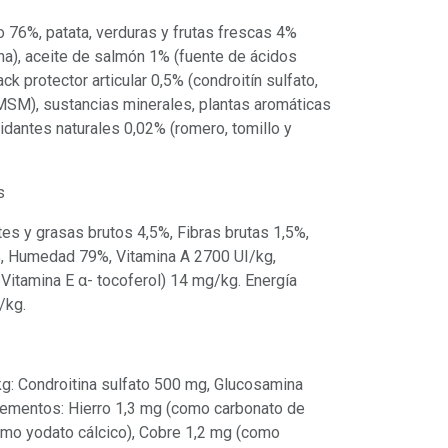
 76%, patata, verduras y frutas frescas 4%
na), aceite de salmón 1% (fuente de ácidos
k protector articular 0,5% (condroitín sulfato,
MSM), sustancias minerales, plantas aromáticas
dantes naturales 0,02% (romero, tomillo y
s
tes y grasas brutos 4,5%, Fibras brutas 1,5%,
%, Humedad 79%, Vitamina A 2700 UI/kg,
Vitamina E α- tocoferol) 14 mg/kg. Energía
/kg.
kg: Condroitina sulfato 500 mg, Glucosamina
lementos: Hierro 1,3 mg (como carbonato de
como yodato cálcico), Cobre 1,2 mg (como