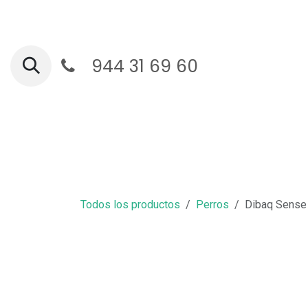
Ir al contenido
944 31 69 60
Ga
Todos los productos
Perros
Dibaq Sense 