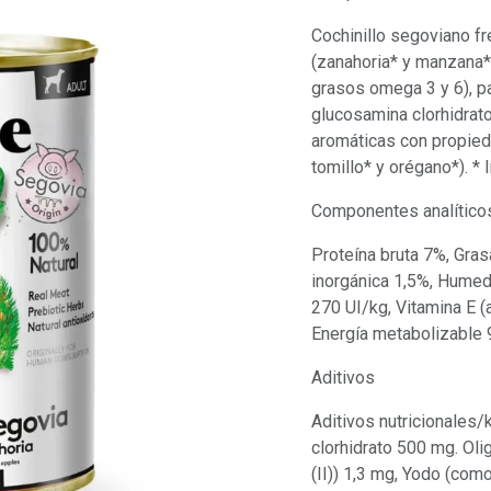
Cochinillo segoviano fr
(zanahoria* y manzana*
grasos omega 3 y 6), pac
glucosamina clorhidrat
aromáticas con propied
tomillo* y orégano*). * 
Componentes analítico
Proteína bruta 7%, Gras
inorgánica 1,5%, Humed
270 UI/kg, Vitamina E (
Energía metabolizable
Aditivos
Aditivos nutricionales/
clorhidrato 500 mg. Ol
(II)) 1,3 mg, Yodo (com