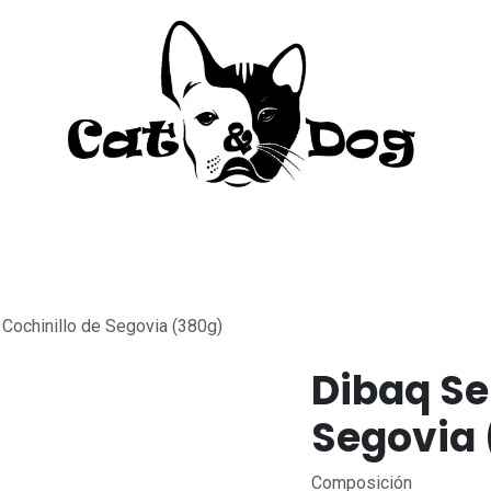
to
Perro
Agua Dulce
Material Acua
Cochinillo de Segovia (380g)
Dibaq Se
Segovia 
Composición