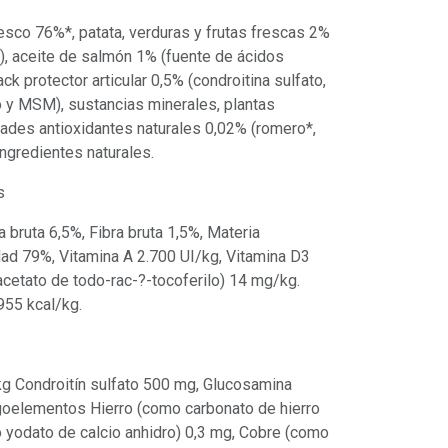
esco 76%*, patata, verduras y frutas frescas 2%
), aceite de salmón 1% (fuente de ácidos
k protector articular 0,5% (condroitina sulfato,
o y MSM), sustancias minerales, plantas
ades antioxidantes naturales 0,02% (romero*,
Ingredientes naturales.
s
a bruta 6,5%, Fibra bruta 1,5%, Materia
ad 79%, Vitamina A 2.700 UI/kg, Vitamina D3
acetato de todo-rac-?-tocoferilo) 14 mg/kg.
 955 kcal/kg.
kg Condroitín sulfato 500 mg, Glucosamina
igoelementos Hierro (como carbonato de hierro
o yodato de calcio anhidro) 0,3 mg, Cobre (como