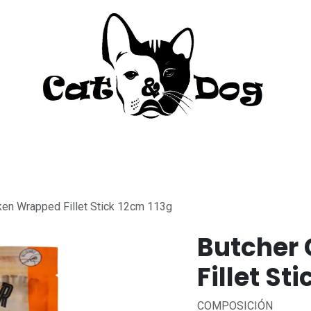
to
Perro
Agua Dulce
Material Acua
ken Wrapped Fillet Stick 12cm 113g
Butcher
Fillet St
COMPOSICIÓN