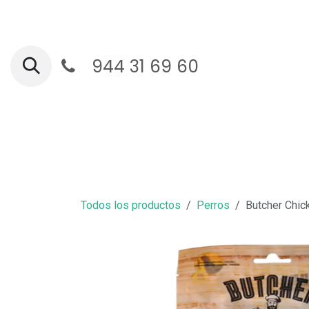
Ir al contenido
944 31 69 60
Ga
Todos los productos
Perros
Butcher Chic