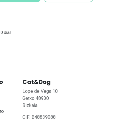
30 días
o
Cat&Dog
Lope de Vega 10
Getxo 48930
Bizkaia
no
CIF: B48839088