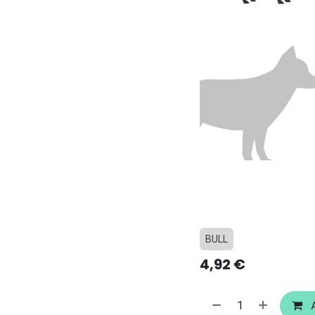
BULL
4,92
€
A