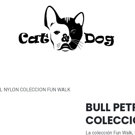
to
Perro
Agua Dulce
Material Acua
L NYLON COLECCION FUN WALK
BULL PE
COLECCI
La colección Fun Walk, 