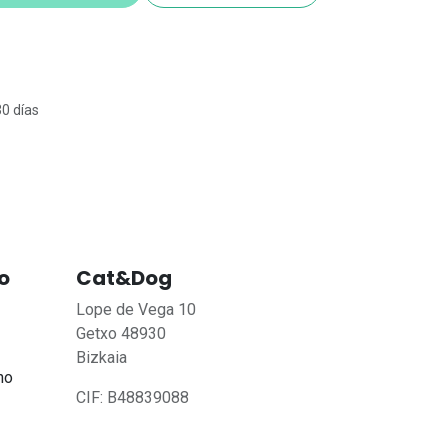
30 días
o
Cat&Dog
Lope de Vega 10
Getxo 48930
Bizkaia
no
CIF: B48839088