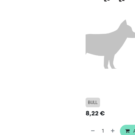
BULL
8,22
€
A