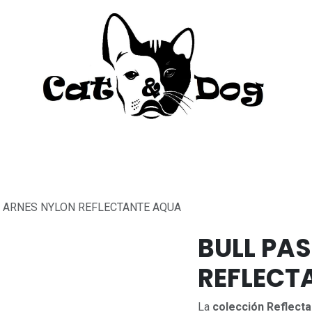
to
Perro
Agua Dulce
Material Acua
 ARNES NYLON REFLECTANTE AQUA
BULL PA
REFLECT
La
colección Reflect