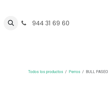
Ir al contenido
944 31 69 60
Ga
Todos los productos
Perros
BULL PASEO