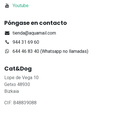
Youtube
Póngase en contacto
tienda@aquamail.com
944 31 69 60
644 46 83 40 (Whatsapp no llamadas)
Cat&Dog
Lope de Vega 10
Getxo 48930
Bizkaia
CIF: B48839088