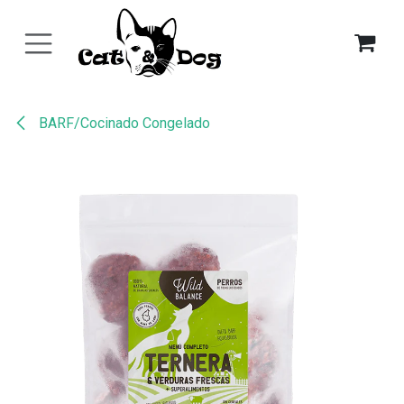
Ir al contenido
BARF/Cocinado Congelado