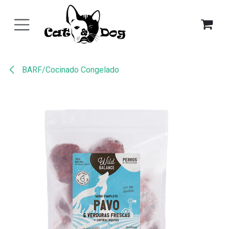
Ir al contenido
BARF/Cocinado Congelado