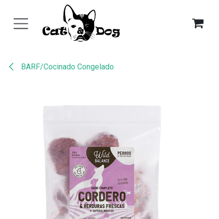
Ir al contenido
BARF/Cocinado Congelado