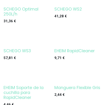
SCHEGO Optimal
SCHEGO WS2
250L/h
41,28
€
31,36
€
SCHEGO WS3
EHEIM RapidCleaner
¡OFERTA!
57,81
€
9,71
€
EHEIM Soporte de la
Manguera Flexible Gris
¡OFERTA!
cuchilla para
2,44
€
RapidCleaner
4,46
€