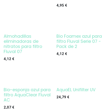
4,95
€
Almohadillas
Bio Foamex azul para
eliminadoras de
filtro Fluval Serie 07 -
nitratos para filtro
Pack de 2
Fluval 07
4,12
€
4,12
€
Bio-esponja azul para
AquaEL Unifilter UV
¡OFERTA!
filtro AquaClear Fluval
24,79
€
AC
2,07
€