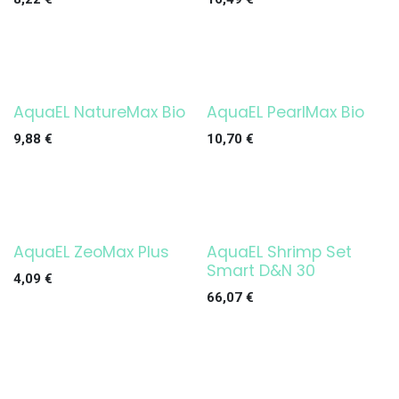
AquaEL NatureMax Bio
AquaEL PearlMax Bio
9,88
€
10,70
€
AquaEL ZeoMax Plus
AquaEL Shrimp Set
¡OFERTA!
Smart D&N 30
4,09
€
66,07
€