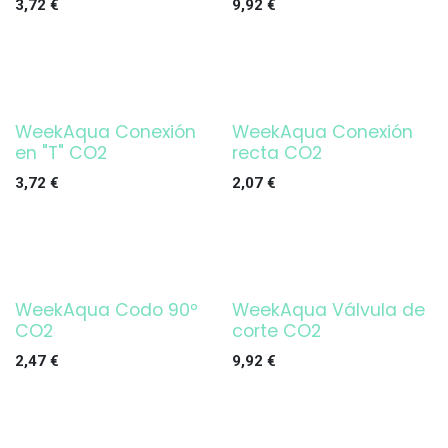
3,72
€
9,92
€
WeekAqua Conexión
WeekAqua Conexión
en "T" CO2
recta CO2
3,72
€
2,07
€
WeekAqua Codo 90º
WeekAqua Válvula de
CO2
corte CO2
2,47
€
9,92
€