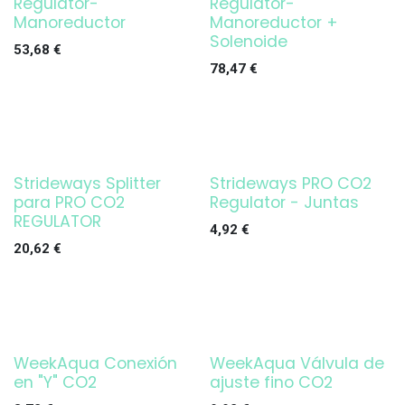
Regulator-
Regulator-
Manoreductor
Manoreductor +
Solenoide
53,68
€
78,47
€
Strideways Splitter
Strideways PRO CO2
para PRO CO2
Regulator - Juntas
REGULATOR
4,92
€
20,62
€
WeekAqua Conexión
WeekAqua Válvula de
en "Y" CO2
ajuste fino CO2