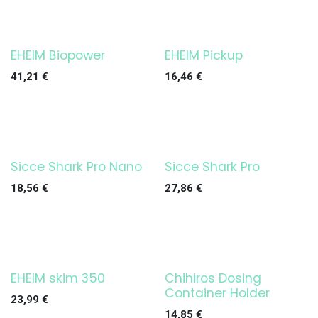
EHEIM Biopower
EHEIM Pickup
¡OFERTA!
¡OFERTA!
41,21
€
16,46
€
Sicce Shark Pro Nano
Sicce Shark Pro
¡OFERTA!
¡OFERTA!
18,56
€
27,86
€
EHEIM skim 350
Chihiros Dosing
¡OFERTA!
¡OFERTA!
Container Holder
23,99
€
14,85
€