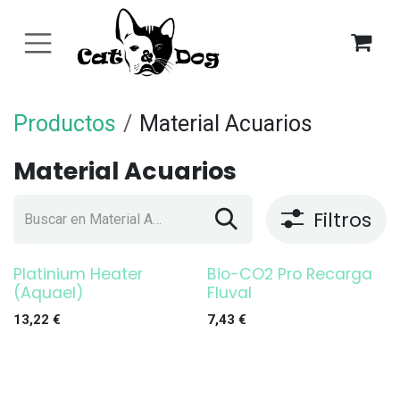
Ir al contenido
Productos
Material Acuarios
Material Acuarios
Filtros
Platinium Heater
Bio-CO2 Pro Recarga
¡OFERTA!
¡OFERTA!
(Aquael)
Fluval
13,22
€
7,43
€