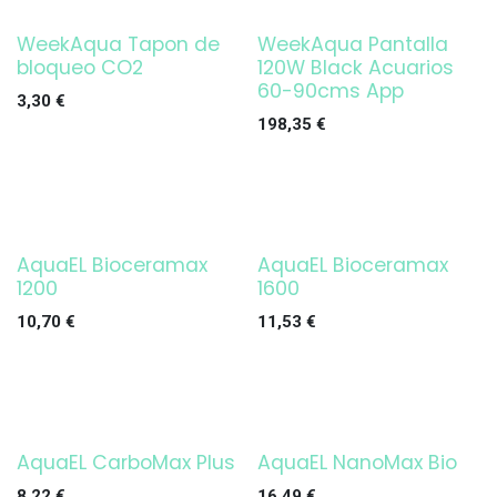
WeekAqua Tapon de
WeekAqua Pantalla
¡OFERTA!
bloqueo CO2
120W Black Acuarios
60-90cms App
3,30
€
198,35
€
AquaEL Bioceramax
AquaEL Bioceramax
1200
1600
10,70
€
11,53
€
AquaEL CarboMax Plus
AquaEL NanoMax Bio
Agotado
8,22
€
16,49
€