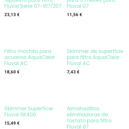
repuesto para filtro
para 6 meses para
Fluval Serie 07-107/207
Fluval 07
23,13
€
11,56
€
Filtro mochila para
Skimmer de superficie
¡OFERTA!
acuarios AquaClear
para filtro AquaClear
Fluval AC
Fluval AC
18,60
€
7,43
€
Skimmer Superficie
Almohadillas
¡OFERTA!
Fluval SK400
eliminadoras de
fosfato para filtro
15,49
€
Fluval 07