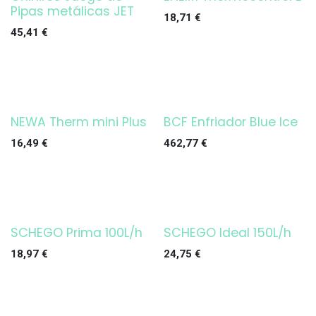
¡OFERTA!
Pipas metálicas JET
18,71
€
45,41
€
NEWA Therm mini Plus
BCF Enfriador Blue Ice
16,49
€
462,77
€
SCHEGO Prima 100L/h
SCHEGO Ideal 150L/h
18,97
€
24,75
€