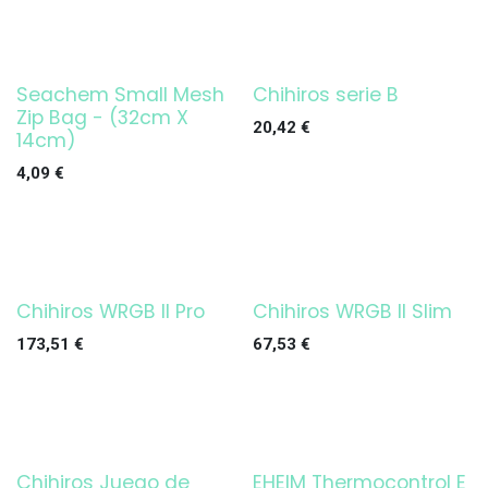
Seachem Small Mesh
Chihiros serie B
¡OFERTA!
Zip Bag - (32cm X
20,42
€
14cm)
4,09
€
Chihiros WRGB II Pro
Chihiros WRGB II Slim
¡OFERTA!
173,51
€
67,53
€
Chihiros Juego de
EHEIM Thermocontrol E