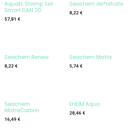
AquaEL Shrimp Set
Seachem de*nitrate
¡OFERTA!
Smart D&N 20
8,22
€
57,81
€
Seachem Renew
Seachem Matrix
8,22
€
5,74
€
Seachem
EHEIM Aqua
¡OFERTA!
MatrixCarbon
28,46
€
16,49
€