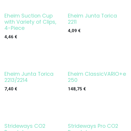
Eheim Suction Cup
Eheim Junta Torica
¡OFERTA!
with Variety of Clips,
2211
4-Piece
4,09
€
4,46
€
Eheim Junta Torica
Eheim ClassicVARIO+e
¡OFERTA!
2213/2214
250
7,40
€
148,75
€
Strideways CO2
Strideways Pro CO2