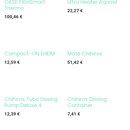
OASE FiltoSmart
Ultra Heater Aquael
¡OFERTA!
¡OFERTA!
Thermo
22,27
€
100,46
€
Compact-ON EHEIM
Mate Chihiros
¡OFERTA!
¡OFERTA!
12,59
€
51,42
€
Chihiros Tubo Dosing
Chihiros Dosing
¡OFERTA!
Pump Deluxe 4
Container
12,39
€
7,41
€