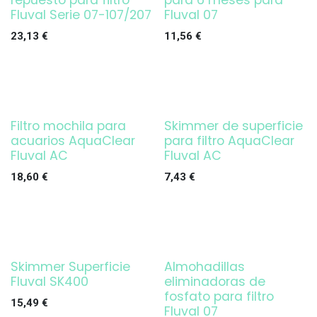
repuesto para filtro
para 6 meses para
Fluval Serie 07-107/207
Fluval 07
23,13
€
11,56
€
Filtro mochila para
Skimmer de superficie
¡OFERTA!
acuarios AquaClear
para filtro AquaClear
Fluval AC
Fluval AC
18,60
€
7,43
€
Skimmer Superficie
Almohadillas
¡OFERTA!
Fluval SK400
eliminadoras de
fosfato para filtro
15,49
€
Fluval 07