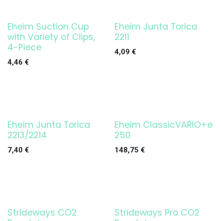
Eheim Suction Cup
Eheim Junta Torica
¡OFERTA!
with Variety of Clips,
2211
4-Piece
4,09
€
4,46
€
Eheim Junta Torica
Eheim ClassicVARIO+e
¡OFERTA!
2213/2214
250
7,40
€
148,75
€
Strideways CO2
Strideways Pro CO2