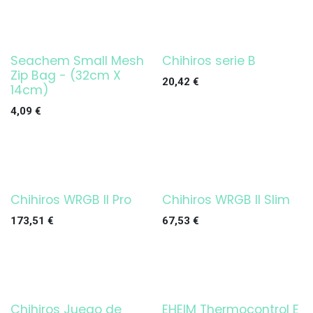
Seachem Small Mesh
Chihiros serie B
¡OFERTA!
Zip Bag - (32cm X
20,42
€
14cm)
4,09
€
Chihiros WRGB II Pro
Chihiros WRGB II Slim
¡OFERTA!
173,51
€
67,53
€
Chihiros Juego de
EHEIM Thermocontrol E