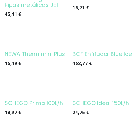
¡OFERTA!
Pipas metálicas JET
18,71
€
45,41
€
NEWA Therm mini Plus
BCF Enfriador Blue Ice
16,49
€
462,77
€
SCHEGO Prima 100L/h
SCHEGO Ideal 150L/h
18,97
€
24,75
€