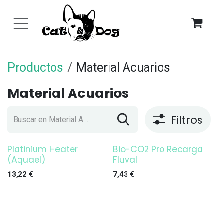
Ir al contenido
Productos
Material Acuarios
Material Acuarios
Filtros
Platinium Heater
Bio-CO2 Pro Recarga
¡OFERTA!
¡OFERTA!
(Aquael)
Fluval
13,22
€
7,43
€