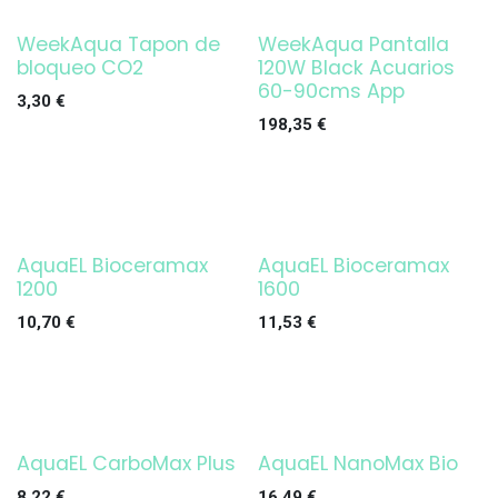
WeekAqua Tapon de
WeekAqua Pantalla
¡OFERTA!
bloqueo CO2
120W Black Acuarios
60-90cms App
3,30
€
198,35
€
AquaEL Bioceramax
AquaEL Bioceramax
1200
1600
10,70
€
11,53
€
AquaEL CarboMax Plus
AquaEL NanoMax Bio
Agotado
8,22
€
16,49
€