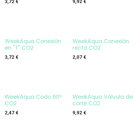
3,72
€
9,92
€
WeekAqua Conexión
WeekAqua Conexión
en "T" CO2
recta CO2
3,72
€
2,07
€
WeekAqua Codo 90º
WeekAqua Válvula de
CO2
corte CO2
2,47
€
9,92
€