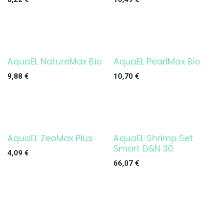
AquaEL NatureMax Bio
AquaEL PearlMax Bio
9,88
€
10,70
€
AquaEL ZeoMax Plus
AquaEL Shrimp Set
¡OFERTA!
Smart D&N 30
4,09
€
66,07
€