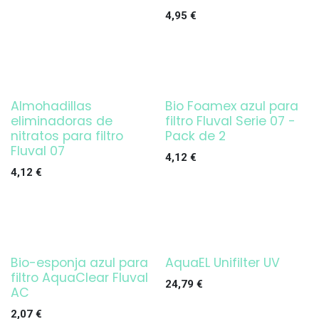
4,95
€
Almohadillas
Bio Foamex azul para
eliminadoras de
filtro Fluval Serie 07 -
nitratos para filtro
Pack de 2
Fluval 07
4,12
€
4,12
€
Bio-esponja azul para
AquaEL Unifilter UV
¡OFERTA!
filtro AquaClear Fluval
24,79
€
AC
2,07
€