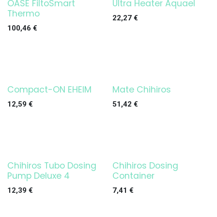
OASE FiltoSmart
Ultra Heater Aquael
¡OFERTA!
¡OFERTA!
Thermo
22,27
€
100,46
€
Compact-ON EHEIM
Mate Chihiros
¡OFERTA!
¡OFERTA!
12,59
€
51,42
€
Chihiros Tubo Dosing
Chihiros Dosing
¡OFERTA!
Pump Deluxe 4
Container
12,39
€
7,41
€