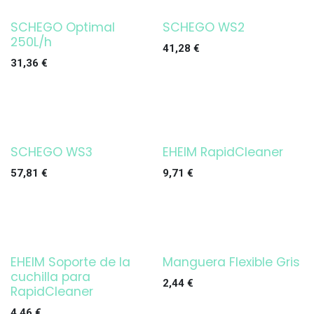
SCHEGO Optimal
SCHEGO WS2
250L/h
41,28
€
31,36
€
SCHEGO WS3
EHEIM RapidCleaner
¡OFERTA!
57,81
€
9,71
€
EHEIM Soporte de la
Manguera Flexible Gris
¡OFERTA!
cuchilla para
2,44
€
RapidCleaner
4,46
€