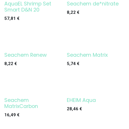
AquaEL Shrimp Set
Seachem de*nitrate
¡OFERTA!
Smart D&N 20
8,22
€
57,81
€
Seachem Renew
Seachem Matrix
8,22
€
5,74
€
Seachem
EHEIM Aqua
¡OFERTA!
MatrixCarbon
28,46
€
16,49
€