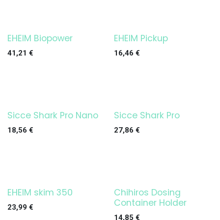
EHEIM Biopower
EHEIM Pickup
¡OFERTA!
¡OFERTA!
41,21
€
16,46
€
Sicce Shark Pro Nano
Sicce Shark Pro
¡OFERTA!
¡OFERTA!
18,56
€
27,86
€
EHEIM skim 350
Chihiros Dosing
¡OFERTA!
¡OFERTA!
Container Holder
23,99
€
14,85
€