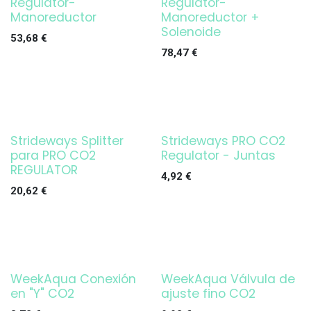
Regulator-
Regulator-
Manoreductor
Manoreductor +
Solenoide
53,68
€
78,47
€
Strideways Splitter
Strideways PRO CO2
para PRO CO2
Regulator - Juntas
REGULATOR
4,92
€
20,62
€
WeekAqua Conexión
WeekAqua Válvula de
en "Y" CO2
ajuste fino CO2