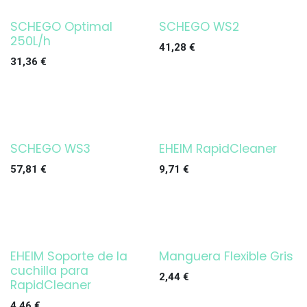
SCHEGO Optimal
SCHEGO WS2
250L/h
41,28
€
31,36
€
SCHEGO WS3
EHEIM RapidCleaner
¡OFERTA!
57,81
€
9,71
€
EHEIM Soporte de la
Manguera Flexible Gris
¡OFERTA!
cuchilla para
2,44
€
RapidCleaner
4,46
€