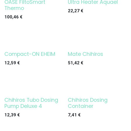
OASE FiltoSmart
Ultra Heater Aquael
¡OFERTA!
¡OFERTA!
Thermo
22,27
€
100,46
€
Compact-ON EHEIM
Mate Chihiros
¡OFERTA!
¡OFERTA!
12,59
€
51,42
€
Chihiros Tubo Dosing
Chihiros Dosing
¡OFERTA!
Pump Deluxe 4
Container
12,39
€
7,41
€