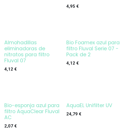
4,95
€
Almohadillas
Bio Foamex azul para
eliminadoras de
filtro Fluval Serie 07 -
nitratos para filtro
Pack de 2
Fluval 07
4,12
€
4,12
€
Bio-esponja azul para
AquaEL Unifilter UV
¡OFERTA!
filtro AquaClear Fluval
24,79
€
AC
2,07
€