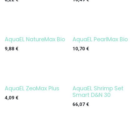
AquaEL NatureMax Bio
AquaEL PearlMax Bio
9,88
€
10,70
€
AquaEL ZeoMax Plus
AquaEL Shrimp Set
¡OFERTA!
Smart D&N 30
4,09
€
66,07
€