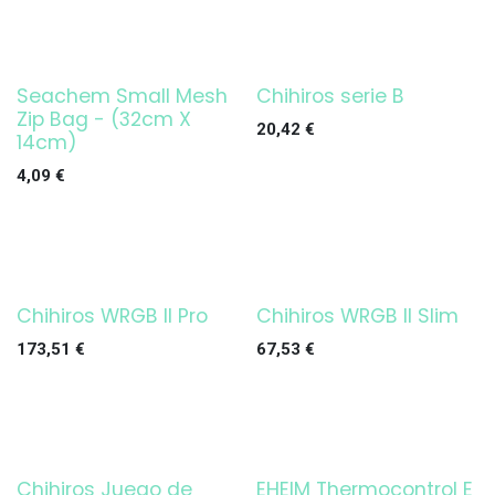
Seachem Small Mesh
Chihiros serie B
¡OFERTA!
Zip Bag - (32cm X
20,42
€
14cm)
4,09
€
Chihiros WRGB II Pro
Chihiros WRGB II Slim
¡OFERTA!
173,51
€
67,53
€
Chihiros Juego de
EHEIM Thermocontrol E