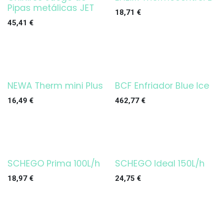
¡OFERTA!
Pipas metálicas JET
18,71
€
45,41
€
NEWA Therm mini Plus
BCF Enfriador Blue Ice
16,49
€
462,77
€
SCHEGO Prima 100L/h
SCHEGO Ideal 150L/h
18,97
€
24,75
€