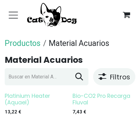
Ir al contenido
Productos
Material Acuarios
Material Acuarios
Filtros
Platinium Heater
Bio-CO2 Pro Recarga
¡OFERTA!
¡OFERTA!
(Aquael)
Fluval
13,22
€
7,43
€