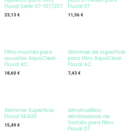
repuesto para filtro
para 6 meses para
Fluval Serie 07-107/207
Fluval 07
23,13
€
11,56
€
Filtro mochila para
Skimmer de superficie
¡OFERTA!
acuarios AquaClear
para filtro AquaClear
Fluval AC
Fluval AC
18,60
€
7,43
€
Skimmer Superficie
Almohadillas
¡OFERTA!
Fluval SK400
eliminadoras de
fosfato para filtro
15,49
€
Fluval 07