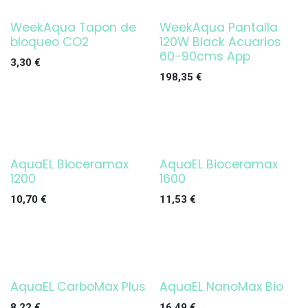
WeekAqua Tapon de
WeekAqua Pantalla
¡OFERTA!
bloqueo CO2
120W Black Acuarios
60-90cms App
3,30
€
198,35
€
AquaEL Bioceramax
AquaEL Bioceramax
1200
1600
10,70
€
11,53
€
AquaEL CarboMax Plus
AquaEL NanoMax Bio
Agotado
8,22
€
16,49
€