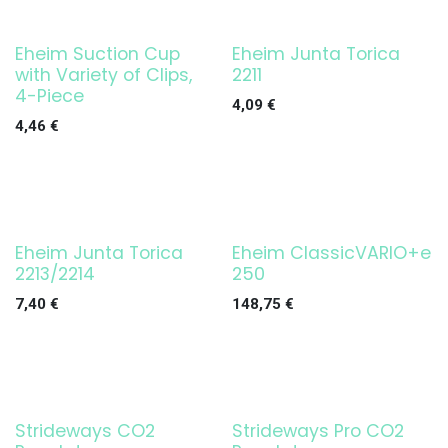
Eheim Suction Cup
Eheim Junta Torica
¡OFERTA!
with Variety of Clips,
2211
4-Piece
4,09
€
4,46
€
Eheim Junta Torica
Eheim ClassicVARIO+e
¡OFERTA!
2213/2214
250
7,40
€
148,75
€
Strideways CO2
Strideways Pro CO2