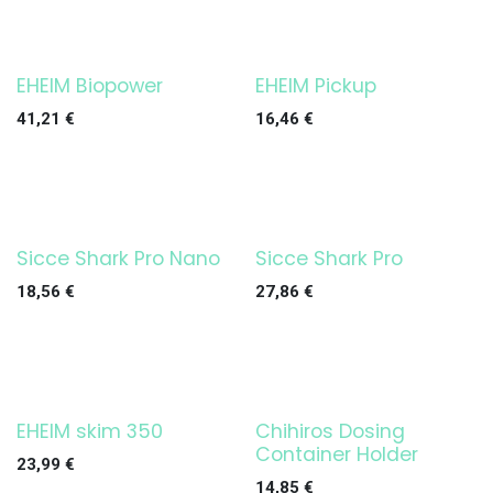
EHEIM Biopower
EHEIM Pickup
¡OFERTA!
¡OFERTA!
41,21
€
16,46
€
Sicce Shark Pro Nano
Sicce Shark Pro
¡OFERTA!
¡OFERTA!
18,56
€
27,86
€
EHEIM skim 350
Chihiros Dosing
¡OFERTA!
¡OFERTA!
Container Holder
23,99
€
14,85
€