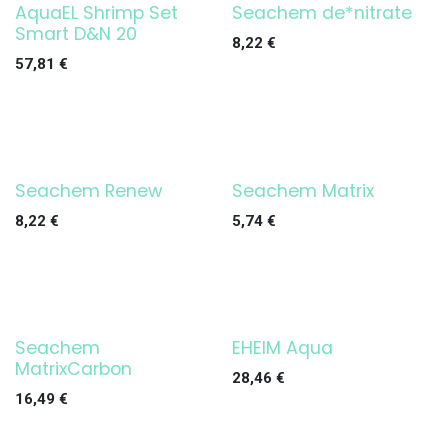
AquaEL Shrimp Set
Seachem de*nitrate
¡OFERTA!
Smart D&N 20
8,22
€
57,81
€
Seachem Renew
Seachem Matrix
8,22
€
5,74
€
Seachem
EHEIM Aqua
¡OFERTA!
MatrixCarbon
28,46
€
16,49
€