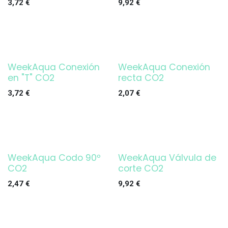
3,72
€
9,92
€
WeekAqua Conexión
WeekAqua Conexión
en "T" CO2
recta CO2
3,72
€
2,07
€
WeekAqua Codo 90º
WeekAqua Válvula de
CO2
corte CO2
2,47
€
9,92
€