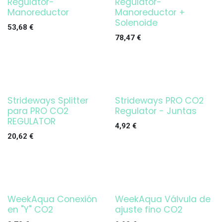
Regulator-
Regulator-
Manoreductor
Manoreductor +
Solenoide
53,68
€
78,47
€
Strideways Splitter
Strideways PRO CO2
para PRO CO2
Regulator - Juntas
REGULATOR
4,92
€
20,62
€
WeekAqua Conexión
WeekAqua Válvula de
en "Y" CO2
ajuste fino CO2