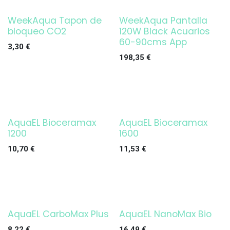
WeekAqua Tapon de
WeekAqua Pantalla
¡OFERTA!
bloqueo CO2
120W Black Acuarios
60-90cms App
3,30
€
198,35
€
AquaEL Bioceramax
AquaEL Bioceramax
1200
1600
10,70
€
11,53
€
AquaEL CarboMax Plus
AquaEL NanoMax Bio
Agotado
8,22
€
16,49
€