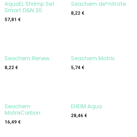
AquaEL Shrimp Set
Seachem de*nitrate
¡OFERTA!
Smart D&N 20
8,22
€
57,81
€
Seachem Renew
Seachem Matrix
8,22
€
5,74
€
Seachem
EHEIM Aqua
¡OFERTA!
MatrixCarbon
28,46
€
16,49
€