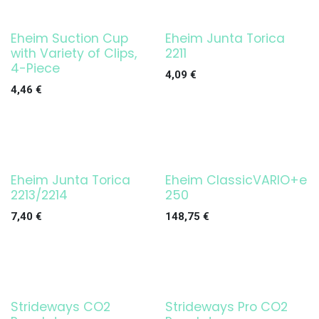
Eheim Suction Cup
Eheim Junta Torica
¡OFERTA!
with Variety of Clips,
2211
4-Piece
4,09
€
4,46
€
Eheim Junta Torica
Eheim ClassicVARIO+e
¡OFERTA!
2213/2214
250
7,40
€
148,75
€
Strideways CO2
Strideways Pro CO2