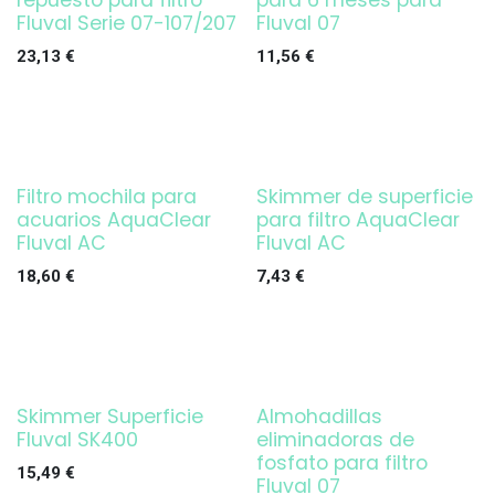
repuesto para filtro
para 6 meses para
Fluval Serie 07-107/207
Fluval 07
23,13
€
11,56
€
Filtro mochila para
Skimmer de superficie
¡OFERTA!
acuarios AquaClear
para filtro AquaClear
Fluval AC
Fluval AC
18,60
€
7,43
€
Skimmer Superficie
Almohadillas
¡OFERTA!
Fluval SK400
eliminadoras de
fosfato para filtro
15,49
€
Fluval 07