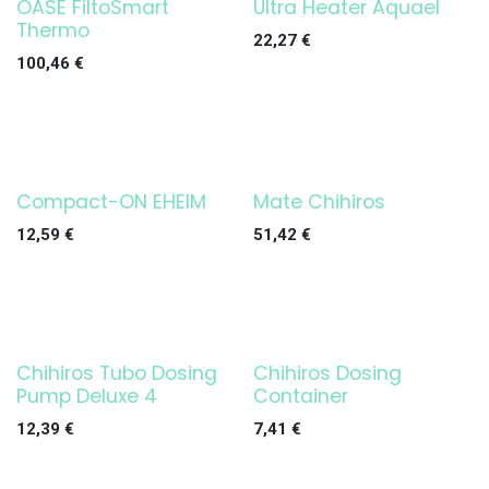
OASE FiltoSmart
Ultra Heater Aquael
¡OFERTA!
¡OFERTA!
Thermo
22,27
€
100,46
€
Compact-ON EHEIM
Mate Chihiros
¡OFERTA!
¡OFERTA!
12,59
€
51,42
€
Chihiros Tubo Dosing
Chihiros Dosing
¡OFERTA!
Pump Deluxe 4
Container
12,39
€
7,41
€