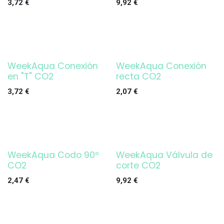
3,72
€
9,92
€
WeekAqua Conexión
WeekAqua Conexión
en "T" CO2
recta CO2
3,72
€
2,07
€
WeekAqua Codo 90º
WeekAqua Válvula de
CO2
corte CO2
2,47
€
9,92
€