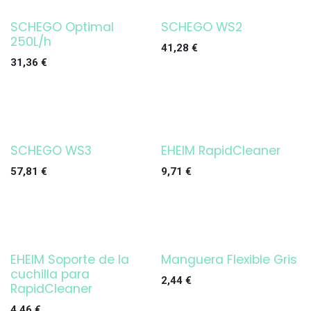
SCHEGO Optimal
SCHEGO WS2
250L/h
41,28
€
31,36
€
SCHEGO WS3
EHEIM RapidCleaner
¡OFERTA!
57,81
€
9,71
€
EHEIM Soporte de la
Manguera Flexible Gris
¡OFERTA!
cuchilla para
2,44
€
RapidCleaner
4,46
€