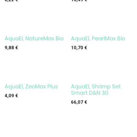
AquaEL NatureMax Bio
AquaEL PearlMax Bio
9,88
€
10,70
€
AquaEL ZeoMax Plus
AquaEL Shrimp Set
¡OFERTA!
Smart D&N 30
4,09
€
66,07
€