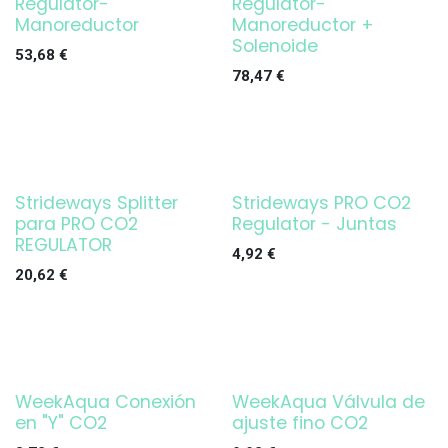
Regulator-
Regulator-
Manoreductor
Manoreductor +
Solenoide
53,68
€
78,47
€
Strideways Splitter
Strideways PRO CO2
para PRO CO2
Regulator - Juntas
REGULATOR
4,92
€
20,62
€
WeekAqua Conexión
WeekAqua Válvula de
en "Y" CO2
ajuste fino CO2