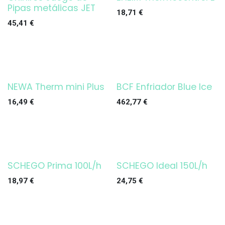
¡OFERTA!
Pipas metálicas JET
18,71
€
45,41
€
NEWA Therm mini Plus
BCF Enfriador Blue Ice
16,49
€
462,77
€
SCHEGO Prima 100L/h
SCHEGO Ideal 150L/h
18,97
€
24,75
€