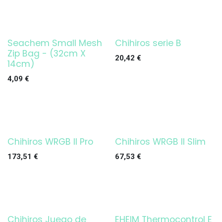
Seachem Small Mesh
Chihiros serie B
¡OFERTA!
Zip Bag - (32cm X
20,42
€
14cm)
4,09
€
Chihiros WRGB II Pro
Chihiros WRGB II Slim
¡OFERTA!
173,51
€
67,53
€
Chihiros Juego de
EHEIM Thermocontrol E