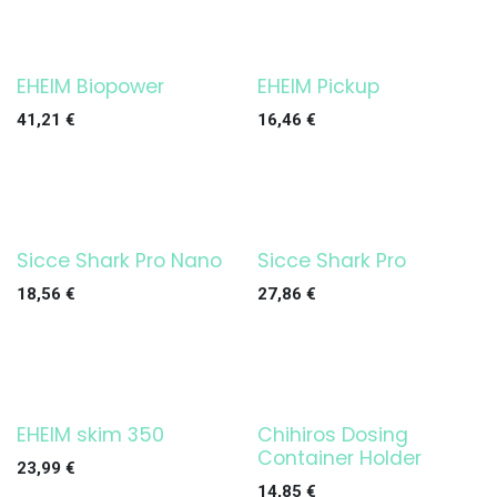
EHEIM Biopower
EHEIM Pickup
¡OFERTA!
¡OFERTA!
41,21
€
16,46
€
Sicce Shark Pro Nano
Sicce Shark Pro
¡OFERTA!
¡OFERTA!
18,56
€
27,86
€
EHEIM skim 350
Chihiros Dosing
¡OFERTA!
¡OFERTA!
Container Holder
23,99
€
14,85
€