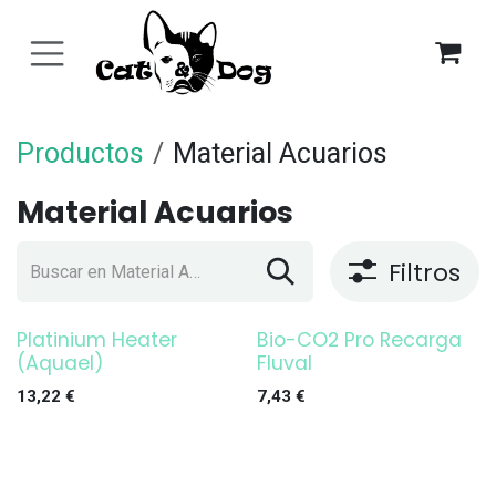
Ir al contenido
Productos
Material Acuarios
Material Acuarios
Filtros
Platinium Heater
Bio-CO2 Pro Recarga
¡OFERTA!
¡OFERTA!
(Aquael)
Fluval
13,22
€
7,43
€