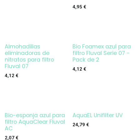
4,95
€
Almohadillas
Bio Foamex azul para
eliminadoras de
filtro Fluval Serie 07 -
nitratos para filtro
Pack de 2
Fluval 07
4,12
€
4,12
€
Bio-esponja azul para
AquaEL Unifilter UV
¡OFERTA!
filtro AquaClear Fluval
24,79
€
AC
2,07
€