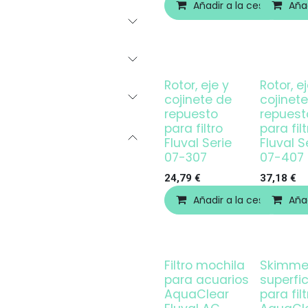
Añadir a la cesta
Añad
Rotor, eje y
Rotor, e
cojinete de
cojinet
repuesto
repuest
para filtro
para filt
Fluval Serie
Fluval S
07-307
07-407
24,79
€
37,18
€
Añadir a la cesta
Añad
Filtro mochila
Skimme
¡OFERTA!
para acuarios
superfic
AquaClear
para filt