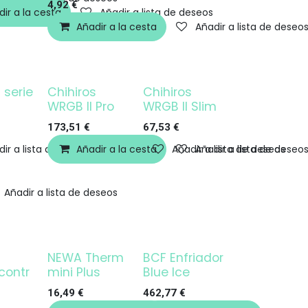
4,92
€
ir a la cesta
Añadir a lista de deseos
Añadir a la cesta
Añadir a lista de deseo
 serie
Chihiros
Chihiros
¡OFERTA!
WRGB II Pro
WRGB II Slim
173,51
€
67,53
€
ir a lista de deseos
Añadir a la cesta
Añadir a lista de deseos
Añadir a lista de deseo
Añadir a lista de deseos
NEWA Therm
BCF Enfriador
contr
mini Plus
Blue Ice
16,49
€
462,77
€