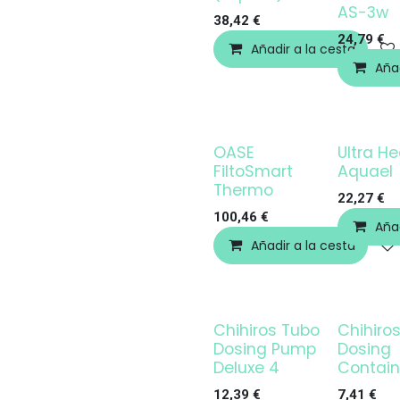
AS-3w
38,42
€
24,79
€
Añadir a la cesta
Añad
OASE
Ultra He
¡OFERTA!
¡OFERTA!
FiltoSmart
Aquael
Thermo
22,27
€
100,46
€
Añad
Añadir a la cesta
Chihiros Tubo
Chihiro
¡OFERTA!
Dosing Pump
Dosing
Deluxe 4
Contain
12,39
€
7,41
€