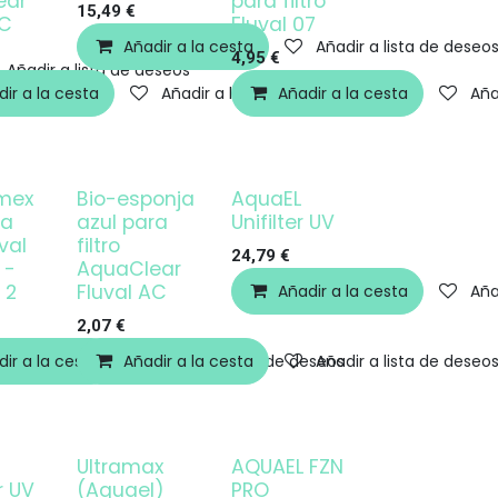
ear
para filtro
15,49
€
AC
Fluval 07
Añadir a la cesta
Añadir a lista de deseo
4,95
€
Añadir a lista de deseos
ir a la cesta
Añadir a lista de deseos
Añadir a la cesta
Aña
mex
Bio-esponja
AquaEL
¡OFERTA!
ra
azul para
Unifilter UV
uval
filtro
24,79
€
 -
AquaClear
 2
Fluval AC
Añadir a la cesta
Aña
2,07
€
ir a la cesta
Añadir a lista de deseos
Añadir a la cesta
Añadir a lista de deseos
Añadir a lista de deseo
Ultramax
AQUAEL FZN
¡OFERTA!
¡OFERTA!
r UV
(Aquael)
PRO