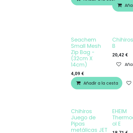
Añad
Seachem
Chihiros
¡OFERTA!
Small Mesh
B
Zip Bag -
20,42
€
(32cm X
14cm)
Añad
4,09
€
Añadir a la cesta
Chihiros
EHEIM
¡OFERTA!
Juego de
Thermo
Pipas
ol E
metálicas JET
18,71
€