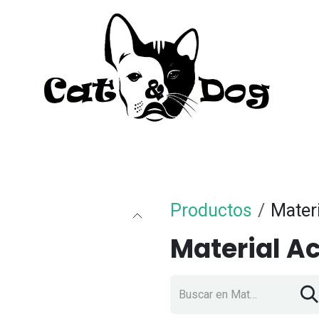
to
Perro
Agua Dulce
Material Acua
Productos
Mater
Material A