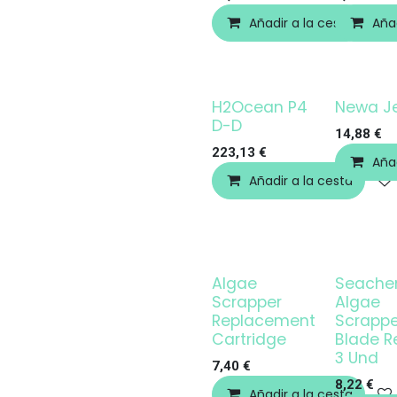
Añadir a la cesta
Añad
H2Ocean P4
Newa J
D-D
14,88
€
223,13
€
Añad
Añadir a la cesta
Algae
Seach
Scrapper
Algae
Replacement
Scrappe
Cartridge
Blade Re
3 Und
7,40
€
8,22
€
Añadir a la cesta