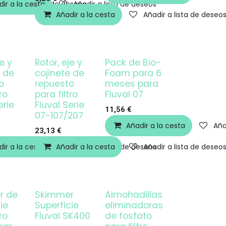
ir a la cesta
Añadir a lista de deseos
Añadir a lista de deseos
Añadir a la cesta
Añadir a lista de deseo
je y
Rotor, eje y
Pack de Bio-
e de
cojinete de
Foam para 6
o
repuesto
meses para
ro
para filtro
Fluval 07
erie
Fluval Serie
11,56
€
07-107/207
Añadir a la cesta
Aña
23,13
€
ir a la cesta
Añadir a lista de deseos
Añadir a la cesta
Añadir a lista de deseos
Añadir a lista de deseo
r de
Skimmer
Almohadillas
¡OFERTA!
ie
Superficie
eliminadoras
ro
Fluval SK400
de fosfato