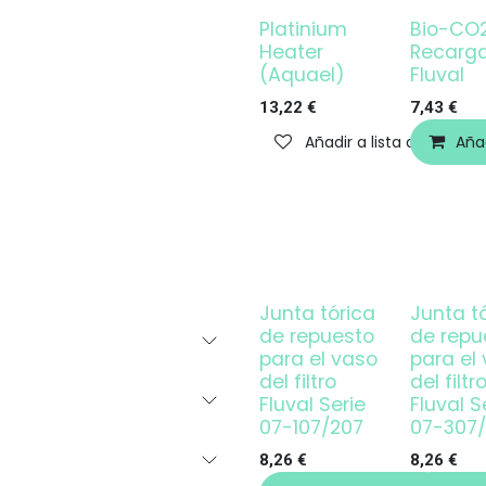
Platinium
Bio-CO2
¡OFERTA!
¡OFERTA!
Heater
Recarg
(Aquael)
Fluval
13,22
€
7,43
€
Añadir a lista de deseos
Añad
Junta tórica
Junta t
de repuesto
de repu
para el vaso
para el
del filtro
del filtr
Fluval Serie
Fluval S
07-107/207
07-307
8,26
€
8,26
€