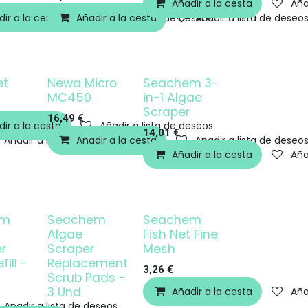
Añadir a la cesta
Aña
ir a la cesta
Añadir a lista de deseos
Añadir a la cesta
Añadir a lista de deseos
Añadir a lista de deseo
et
Newa Micro
Seachem 3-
MC450
in-1 Algae
Scraper
16,49
€
ir a la cesta
Añadir a lista de deseos
14,01
€
Añadir a lista de deseos
Añadir a la cesta
Añadir a lista de deseo
Añadir a la cesta
Aña
em
Seachem
Seachem
Algae
Fish Net Fine
r
Scraper
Mesh
fill -
Replacement
3,26
€
Scrub Pads -
3 Und
Añadir a la cesta
Aña
Añadir a lista de deseos