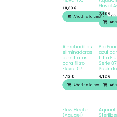
Fluval AC
AquaCl
Fluval 
18,60
€
7,43
€
Añadir a la cesta
Añad
Almohadillas
Bio Foa
eliminadoras
azul pa
de nitratos
filtro Fl
para filtro
Serie 07
Fluval 07
Pack de
4,12
€
4,12
€
Añadir a la cesta
Añad
Flow Heater
Aquael
¡OFERTA!
¡OFERTA!
(Aquael)
Sterilize