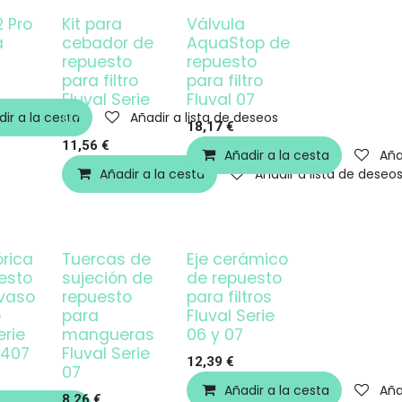
 Pro
Kit para
Válvula
a
cebador de
AquaStop de
repuesto
repuesto
para filtro
para filtro
Fluval Serie
Fluval 07
07
ir a la cesta
Añadir a lista de deseos
18,17
€
11,56
€
Añadir a la cesta
Aña
Añadir a la cesta
Añadir a lista de deseo
órica
Tuercas de
Eje cerámico
esto
sujeción de
de repuesto
 vaso
repuesto
para filtros
o
para
Fluval Serie
erie
mangueras
06 y 07
/407
Fluval Serie
12,39
€
07
Añadir a la cesta
Aña
8,26
€