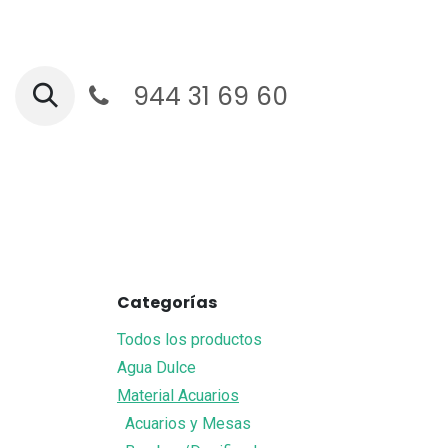
Ir al contenido
944 31 69 60
Ga
Categorías
Todos los productos
Agua Dulce
Material Acuarios
Acuarios y Mesas