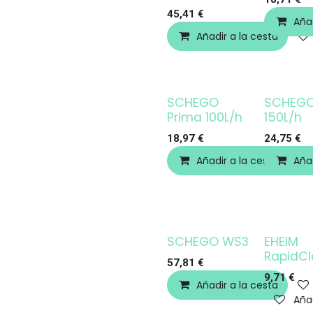
45,41
€
Añad
Añadir a la cesta
SCHEGO
SCHEGO
Prima 100L/h
150L/h
18,97
€
24,75
€
Añadir a la cesta
Añad
SCHEGO WS3
EHEIM
¡OFERTA!
RapidCl
57,81
€
9,71
€
Añadir a la cesta
Añad