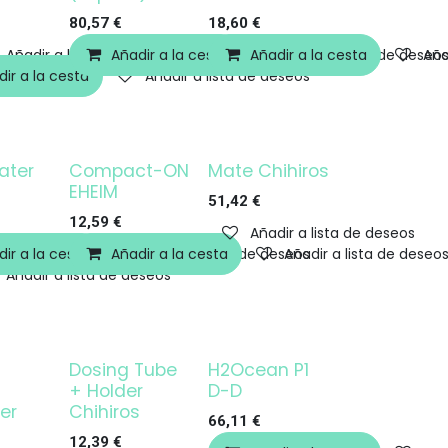
80,57
€
18,60
€
Añadir a lista de deseos
Añadir a la cesta
Añadir a la cesta
Añadir a lista de deseo
Aña
ir a la cesta
Añadir a lista de deseos
ater
Compact-ON
Mate Chihiros
¡OFERTA!
¡OFERTA!
EHEIM
51,42
€
12,59
€
Añadir a lista de deseos
ir a la cesta
Añadir a la cesta
Añadir a lista de deseos
Añadir a lista de deseo
Añadir a lista de deseos
s
Dosing Tube
H2Ocean P1
+ Holder
D-D
er
Chihiros
66,11
€
12,39
€