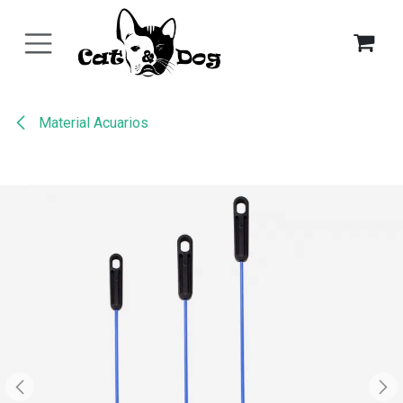
Ir al contenido
Material Acuarios