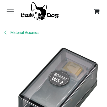
Ir al contenido
Material Acuarios