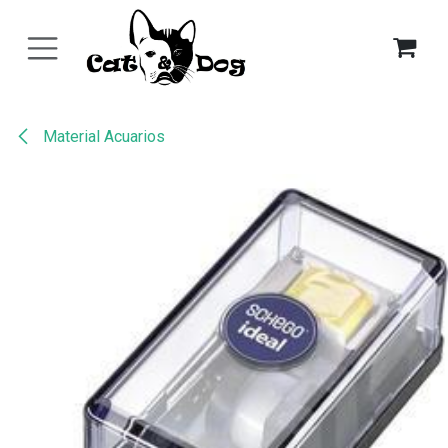
Ir al contenido
Material Acuarios