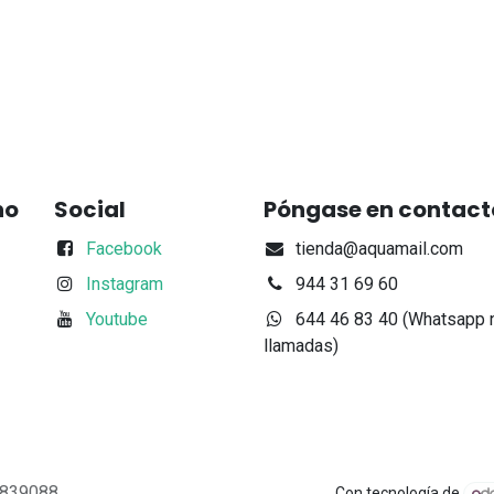
no
Social
Póngase en contact
Facebook
tienda@aquamail.com
Instagram
944 31 69 60
Youtube
644 46 83 40 (Whatsapp 
llamadas)
48839088
Con tecnología de