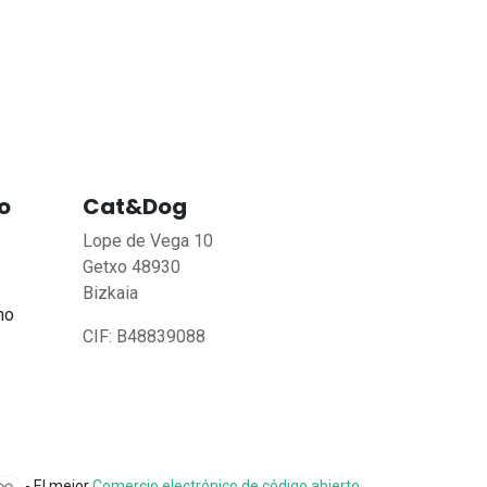
o
Cat&Dog
Lope de Vega 10
Getxo 48930
Bizkaia
no
CIF: B48839088
- El mejor
Comercio electrónico de código abierto