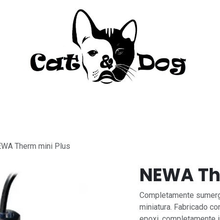
to
Perro
Agua Dulce
Material Acua
WA Therm mini Plus
NEWA Th
Completamente sumergib
miniatura. Fabricado co
epoxi, completamente i