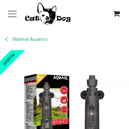
Ir al contenido
Material Acuarios
¡OFERTA!