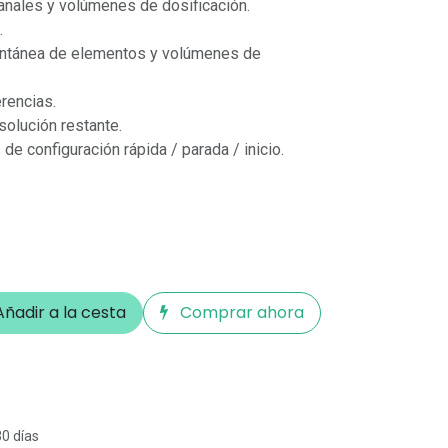
anales y volúmenes de dosificación.
.
tantánea de elementos y volúmenes de
erencias.
solución restante.
e configuración rápida / parada / inicio.
ñadir a la cesta
Comprar ahora
30 días