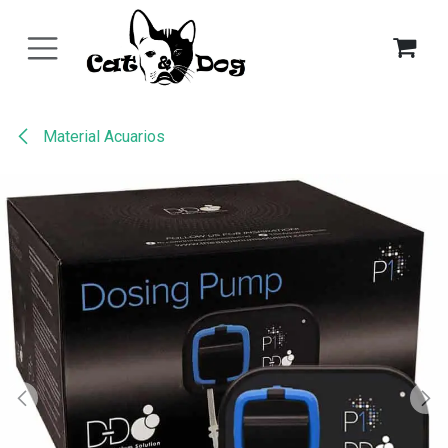
Ir al contenido
Material Acuarios