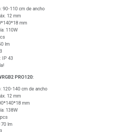
o: 90-110 cm de ancho
máx. 12 mm
00*140*18 mm
ía: 110W
pcs
50 lm
B
: IP 43
da!
 WRGB2 PRO120:
o: 120-140 cm de ancho
máx. 12 mm
200*140*18 mm
ía: 138W
 pcs
170 lm
B