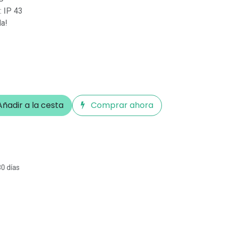
: IP 43
da!
ñadir a la cesta
Comprar ahora
30 días