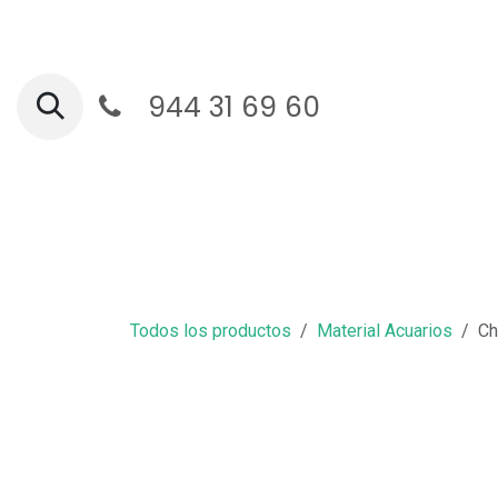
Ir al contenido
944 31 69 60
Ga
Todos los productos
Material Acuarios
Ch