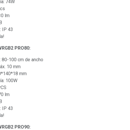
ía: 74W
pcs
30 lm
B
: IP 43
da!
 WRGB2 PRO80:
: 80-100 cm de ancho
máx. 10 mm
00*140*18 mm
ía: 100W
PCS
70 lm
B
: IP 43
da!
 WRGB2 PRO90: