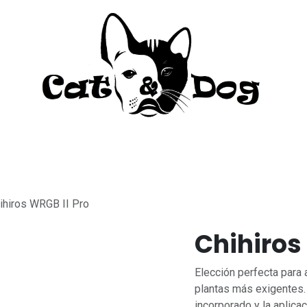
to
Perro
Agua Dulce
Material Acua
ihiros WRGB II Pro
Chihiros
Elección perfecta para 
plantas más exigentes. 
incorporado y la aplica