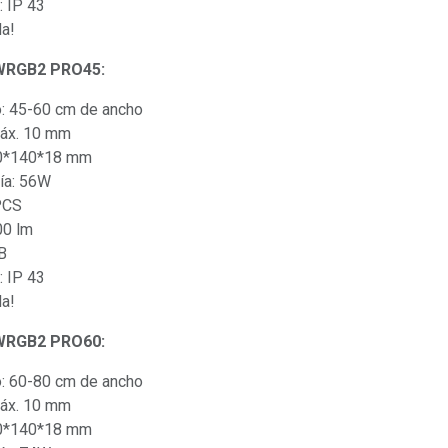
: IP 43
da!
 WRGB2 PRO45:
o: 45-60 cm de ancho
máx. 10 mm
50*140*18 mm
ía: 56W
PCS
00 lm
B
: IP 43
da!
 WRGB2 PRO60:
o: 60-80 cm de ancho
máx. 10 mm
00*140*18 mm