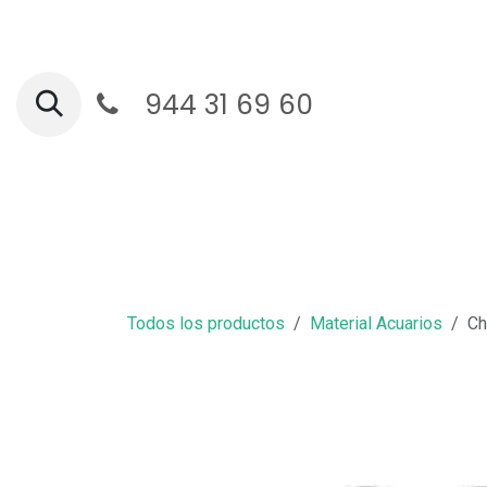
Ir al contenido
944 31 69 60
Ga
Todos los productos
Material Acuarios
Ch