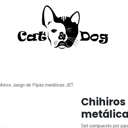
to
Perro
Agua Dulce
Material Acua
ihiros Juego de Pipas metálicas JET
Chihiros
metálica
Set compuesto por pipa