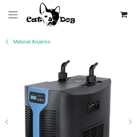
Ir al contenido
Material Acuarios