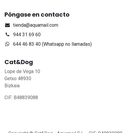
Póngase en contacto
tienda@aquamail.com
944 31 69 60
644 46 83 40 (Whatsapp no llamadas)
Cat&Dog
Lope de Vega 10
Getxo 48930
Bizkaia
CIF: B48839088