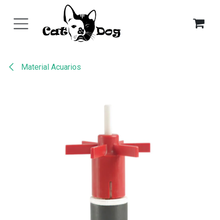
Ir al contenido
Material Acuarios