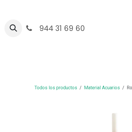
Ir al contenido
944 31 69 60
Ga
Todos los productos
Material Acuarios
Ro