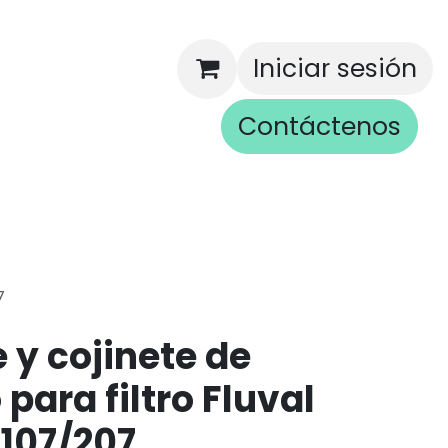
Iniciar sesión
Contáctenos
rios
7
e y cojinete de
para filtro Fluval
-107/207