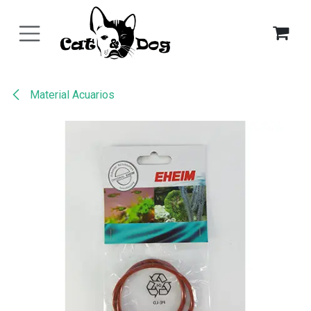
Ir al contenido
Material Acuarios