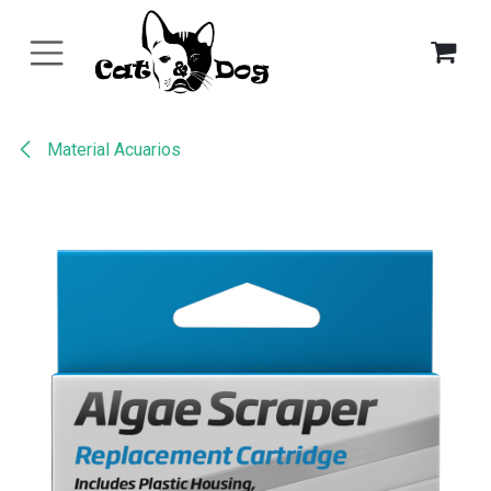
Ir al contenido
Material Acuarios