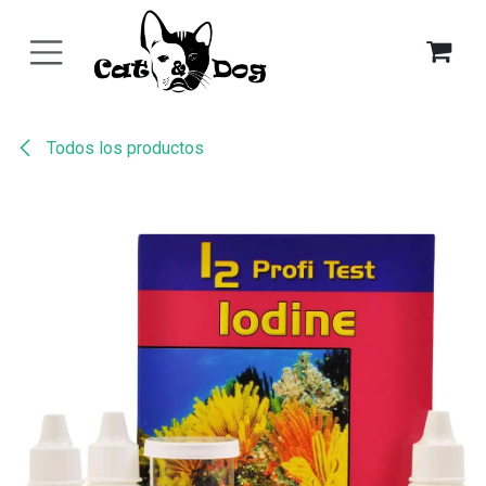
Ir al contenido
Todos los productos