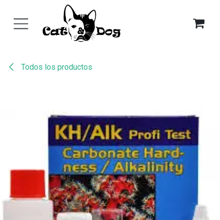
Ir al contenido
Todos los productos