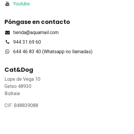
Youtube
Póngase en contacto
tienda@aquamail.com
944 31 69 60
644 46 83 40 (Whatsapp no llamadas)
Cat&Dog
Lope de Vega 10
Getxo 48930
Bizkaia
CIF: B48839088