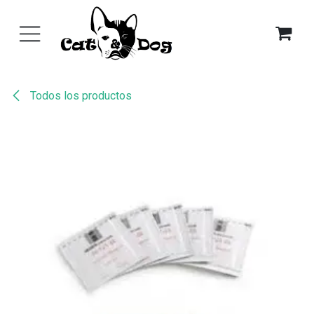
Ir al contenido
Todos los productos