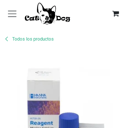
Ir al contenido
Todos los productos