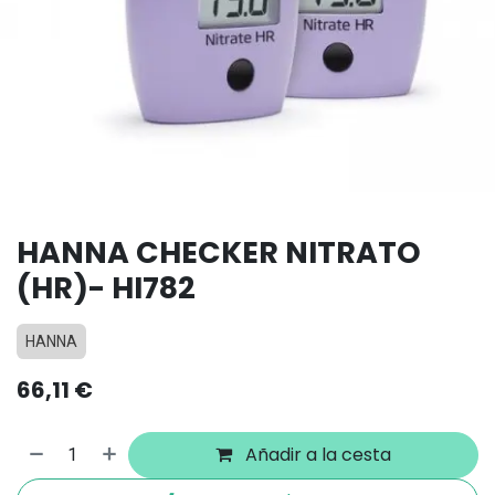
HANNA CHECKER NITRATO
(HR)- HI782
HANNA
66,11
€
Añadir a la cesta