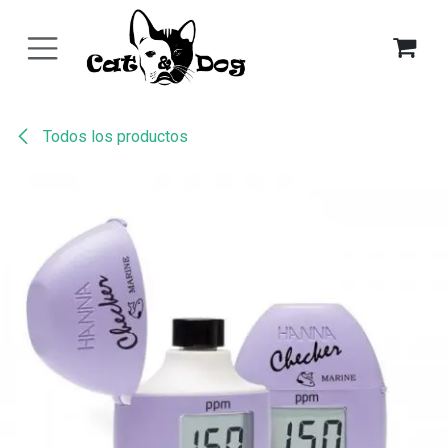
Ir al contenido
Todos los productos