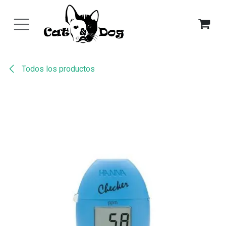
Ir al contenido
Todos los productos