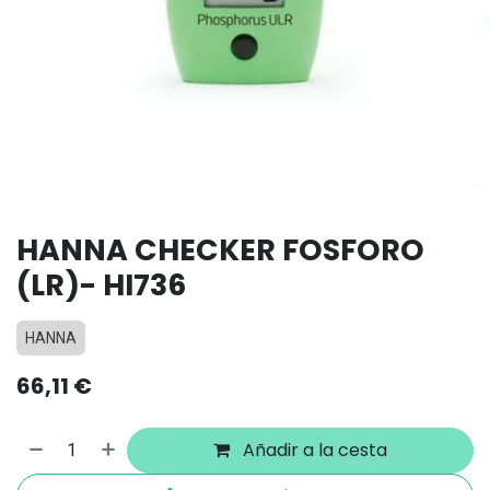
HANNA CHECKER FOSFORO
(LR)- HI736
HANNA
66,11
€
Añadir a la cesta