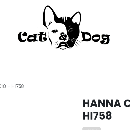
to
Perro
Agua Dulce
Material Acua
IO – HI758
HANNA C
HI758