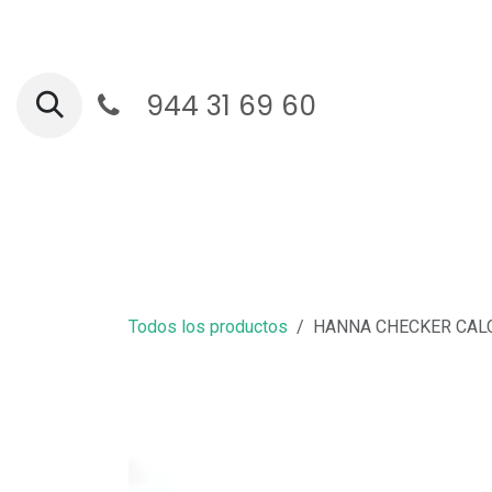
Ir al contenido
944 31 69 60
Ga
Todos los productos
HANNA CHECKER CALC