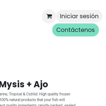
Iniciar sesión
Contáctenos
rios
ysis + Ajo
ine, Tropical & Cichlid. High quality frozen
100% natural products that your fish will
est quality ingredients, rapidly packed, sealed