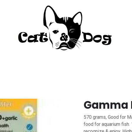
to
Perro
Agua Dulce
Material Acua
Gamma M
570 grams, Good for Mar
food for aquarium fish. 
recognize & enjoy. High