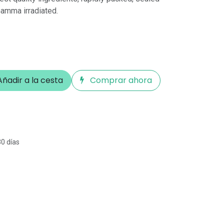
Gamma irradiated.
ñadir a la cesta
Comprar ahora
30 días