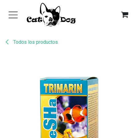
Ir al contenido
Todos los productos