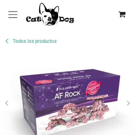
Ir al contenido
Todos los productos