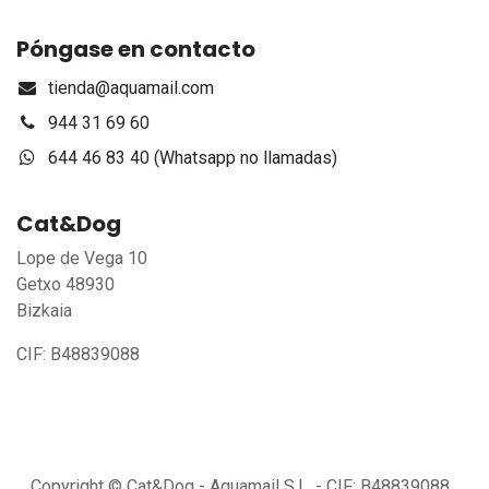
Póngase en contacto
tienda@aquamail.com
944 31 69 60
644 46 83 40 (Whatsapp no llamadas)
Cat&Dog
Lope de Vega 10
Getxo 48930
Bizkaia
CIF: B48839088
Copyright © Cat&Dog - Aquamail S.L. - CIF: B48839088