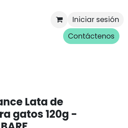
Iniciar sesión
Contáctenos
rios
ance Lata de
ra gatos 120g -
a BARF