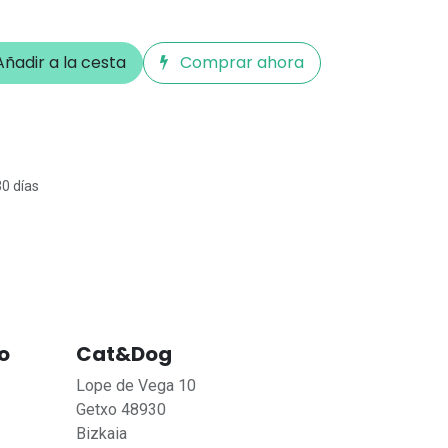
ñadir a la cesta
Comprar ahora
30 días
o
Cat&Dog
Lope de Vega 10
Getxo 48930
Bizkaia