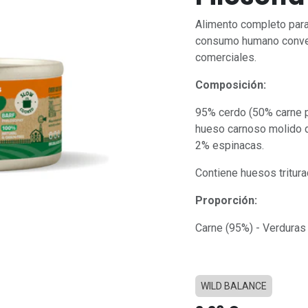
Alimento completo para
consumo humano conver
comerciales.
Composición:
95% cerdo (50% carne 
hueso carnoso molido d
2% espinacas.
Contiene huesos tritur
Proporción:
Carne (95%) - Verduras
WILD BALANCE