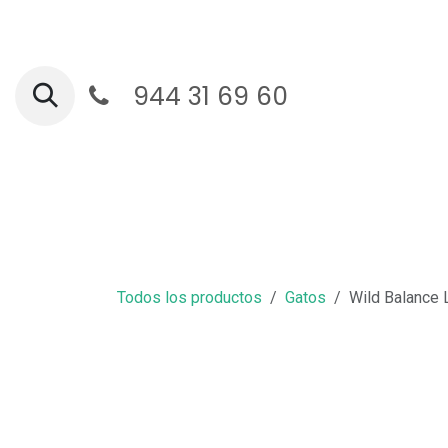
Ir al contenido
944 31 69 60
Ga
Todos los productos
Gatos
Wild Balance 