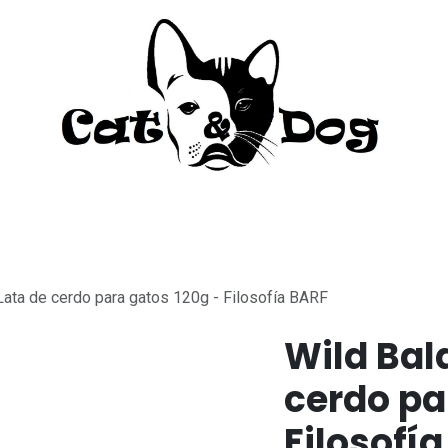
to
Perro
Agua Dulce
Material Acua
Lata de cerdo para gatos 120g - Filosofía BARF
Wild Bal
cerdo pa
Filosofí