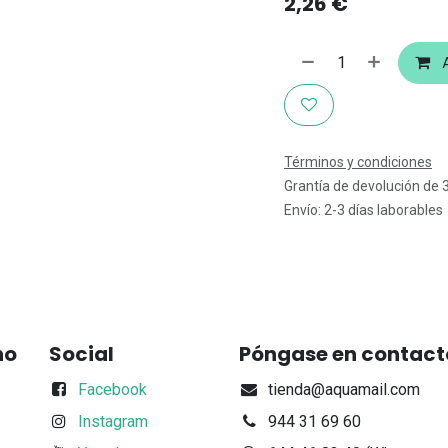
2,26
€
A
Términos y condiciones
Grantía de devolución de 
Envío: 2-3 días laborables
no
Social
Póngase en contact
Facebook
tienda@aquamail.com
Instagram
944 31 69 60