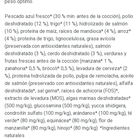
peso óptimo.
Pescado azul fresco* (30 % mín. antes de la cocción), pollo
deshidratado (12 %), trigo* (11 %), hidrolizado de salmón
(10 %), proteína de maíz, raíces de mandioca* (4 %), arroz*
(4 %), proteína de trigo, lignocelulosa, grasa avícola
(preservada con antioxidantes naturales), salmón
deshidratado (3 %), cerdo deshidratado (3 %), verduras y
frutas frescas antes de la cocción (manzana* 1 %,
zanahoria* 0,5 %, brócoli* 0,5 %), levadura de cerveza* (2
%), proteína hidrolizada de pollo, pulpa de remolacha, aceite
de salmón (preservado con antioxidantes naturales), alfalfa
deshidratada*, sal gema*, raíces de achicoria (FOS)*,
extracto de levadura (MOS), algas marinas deshidratadas*
(500 mg/kg), glucosamina (500 mg/kg), yucca shidigera,
condroitín sulfato (100 mg/kg), arándanos* (100 mg/kg), té
verde* (80 mg/kg), equinácea* (80 mg/kg), flor de
manzanilla* (80 mg/kg), hinojo* (80 mg/kg). *Ingredientes
naturales