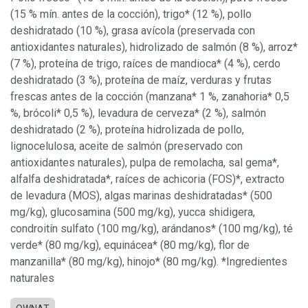
(15 % mín. antes de la cocción), trigo* (12 %), pollo
deshidratado (10 %), grasa avícola (preservada con
antioxidantes naturales), hidrolizado de salmón (8 %), arroz*
(7 %), proteína de trigo, raíces de mandioca* (4 %), cerdo
deshidratado (3 %), proteína de maíz, verduras y frutas
frescas antes de la cocción (manzana* 1 %, zanahoria* 0,5
%, brócoli* 0,5 %), levadura de cerveza* (2 %), salmón
deshidratado (2 %), proteína hidrolizada de pollo,
lignocelulosa, aceite de salmón (preservado con
antioxidantes naturales), pulpa de remolacha, sal gema*,
alfalfa deshidratada*, raíces de achicoria (FOS)*, extracto
de levadura (MOS), algas marinas deshidratadas* (500
mg/kg), glucosamina (500 mg/kg), yucca shidigera,
condroitín sulfato (100 mg/kg), arándanos* (100 mg/kg), té
verde* (80 mg/kg), equinácea* (80 mg/kg), flor de
manzanilla* (80 mg/kg), hinojo* (80 mg/kg). *Ingredientes
naturales