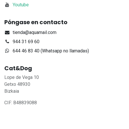
Youtube
Póngase en contacto
tienda@aquamail.com
944 31 69 60
644 46 83 40 (Whatsapp no llamadas)
Cat&Dog
Lope de Vega 10
Getxo 48930
Bizkaia
CIF: B48839088