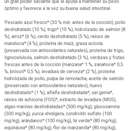
un gran poder saciante que le ayuda a mantener su peso
óptimo y favorece a la vez su buena salud intestinal.
Pescado azul fresco* (30 % mín. antes de la cocción), pollo
deshidratado (10 %), trigo* (10 %), hidrolizado de salmón (8
%), arroz* (6 %), cerdo deshidratado (5 %), raíces de
mandioca* (4 %), proteína de maíz, grasa avícola
(preservada con antioxidantes naturales), proteína de trigo,
lignocelulosa, salmón deshidratado (3 %), verduras y frutas
frescas antes de la cocción (manzana* 1 %, zanahoria* 0,5
%, brócoli* 0,5 %), levadura de cerveza* (2 %), proteína
hidrolizada de pollo, pulpa de remolacha, aceite de salmón
(preservado con antioxidantes naturales), huevo
deshidratado* (1 %), alfalfa deshidratada*, sal gema*,
raíces de achicoria (FOS)*, extracto de levadura (MOS),
algas marinas deshidratadas* (500 mg/kg), glucosamina
(500 mg/kg), yucca shidigera, condroitín sulfato (100
mg/kg), arándanos* (100 mg/kg), té verde* (80 mg/kg),
equinácea* (80 mg/kg), flor de manzanilla* (80 mg/kg),